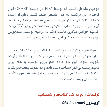
دومین ماده‌ای است که توسط
FDA
در دسته
GRASE
قرار
گرفته. این ترکیب به طور طبیعی طیف گسترده‌ای از اشعه
UVA
و
UVB
را فیلتر می‌کند و هیچ شواهدی مبنی بر نفوذ
آن به پوست وجود ندارد. علاوه بر محافظت در برابر
UV
، زینک
اکسید خواص دیگری مانند کمک به ترمیم پوست، ضدجوش
بودن، خاصیت ضدباکتریایی و ضدالتهابی نیز دارد.
معمولاً هر دو ترکیب دی‌اکسید تیتانیوم و زینک اکسید در
کنار هم در یک فرمول استفاده می‌شوند تا اثر محافظتی آن‌ها
تقویت شود. این دو ماده هم برای پوست و هم برای
محیط‌زیست بی‌خطر شناخته شده‌اند و به ندرت باعث تحریک یا
واکنش ناخواسته می‌شوند، به همین دلیل همیشه مورد تأیید
متخصصان پوست هستند.
ترکیبات رایج در ضدآفتاب‌های شیمیایی:
آوو‌بنزون (
Avobenzone
):