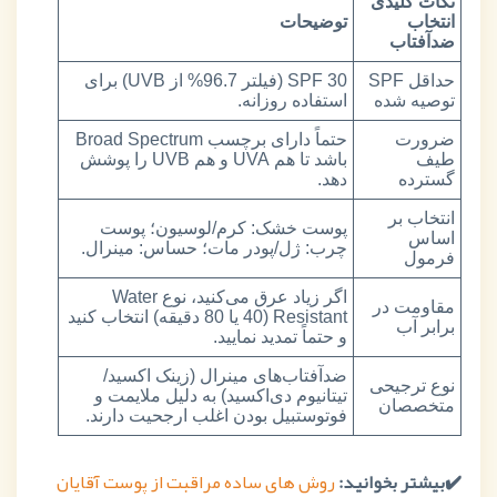
نکات کلیدی
انتخاب
توضیحات
ضدآفتاب
حداقل SPF
SPF 30 (فیلتر 96.7% از UVB) برای
توصیه شده
استفاده روزانه.
ضرورت
حتماً دارای برچسب Broad Spectrum
طیف
باشد تا هم UVA و هم UVB را پوشش
گسترده
دهد.
انتخاب بر
پوست خشک: کرم/لوسیون؛ پوست
اساس
چرب: ژل/پودر مات؛ حساس: مینرال.
فرمول
اگر زیاد عرق می‌کنید، نوع Water
مقاومت در
Resistant (40 یا 80 دقیقه) انتخاب کنید
برابر آب
و حتماً تمدید نمایید.
ضدآفتاب‌های مینرال (زینک اکسید/
نوع ترجیحی
تیتانیوم دی‌اکسید) به دلیل ملایمت و
متخصصان
فوتوستبیل بودن اغلب ارجحیت دارند.
✔️بیشتر بخوانید:
روش های ساده مراقبت از پوست آقایان