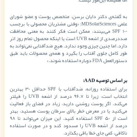
اما همیشه این‌طور نیست.
به گفته‌ی دکتر دایان برسن، متخصص پوست و عضو شورای
علمی
MDSolarSciences
: «وقتی مشتریان محصولی با برچسب
SPF 100
می‌بینند، ممکن است فکر کنند به معنی محافظت
صددرصدی از اشعه
UVB
است یا اینکه محصول تمام روز اثر
دارد. اما چنین چیزی وجود ندارد. هیچ ضدآفتابی نمی‌تواند به
طور کامل جلوی آفتاب را بگیرد و همه‌ی محصولات باید طبق
دستورالعمل
FDA
دوباره استفاده شوند.»
بر اساس توصیه
AAD
:
برای استفاده روزانه، ضدآفتاب با
SPF
حداقل 30 بهترین
انتخاب است، زیرا تا 96.7 درصد از اشعه
UVB
را فیلتر
می‌کند. اگر پوست روشنی دارید، زیاد در فضای باز فعالیت
می‌کنید یا در معرض خطر بالای سرطان پوست هستید، بهتر
است از
SPF 50
استفاده کنید. این میزان می‌تواند تا 98
درصد از اشعه
UVB
را مسدود کند و در صورت استفاده
ناکافی، کمی جای خطا باقی بگذارد.