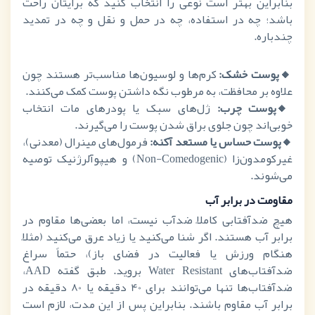
بنابراین بهتر است نوعی را انتخاب کنید که برایتان راحت
باشد؛ چه در استفاده، چه در حمل ‌و نقل و چه در تمدید
چندباره.
🔸پوست خشک:
کرم‌ها و لوسیون‌ها مناسب‌تر هستند چون
علاوه بر محافظت، به مرطوب نگه داشتن پوست کمک می‌کنند.
🔸
پوست چرب:
ژل‌های سبک یا پودرهای مات انتخاب
خوبی‌اند چون جلوی براق شدن پوست را می‌گیرند.
🔸
پوست حساس یا مستعد آکنه:
فرمول‌های مینرال (معدنی)،
غیرکومدون‌زا (
Non-Comedogenic
) و هیپوآلرژنیک توصیه
می‌شوند.
مقاومت در برابر آب
هیچ ضدآفتابی کاملاً ضدآب نیست، اما بعضی‌ها مقاوم در
برابر آب هستند. اگر شنا می‌کنید یا زیاد عرق می‌کنید (مثلاً
هنگام ورزش یا فعالیت در فضای باز)، حتماً سراغ
ضدآفتاب‌های
Water Resistant
بروید. طبق گفته
AAD
،
ضدآفتاب‌ها تنها می‌توانند برای 40 دقیقه یا 80 دقیقه در
برابر آب مقاوم باشند. بنابراین پس از این مدت، لازم است