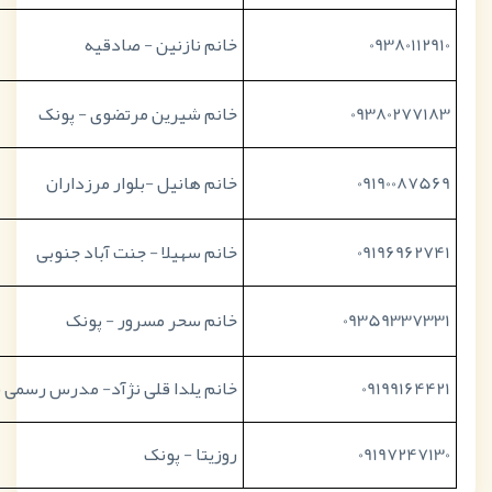
09380112910
خانم نازنین - صادقیه
09380277183
خانم شیرین مرتضوی - پونک
09190087569
خانم هانیل -بلوار مرزداران
09196962741
خانم سهیلا - جنت آباد جنوبی
09359337331
خانم سحر مسرور - پونک
09199164421
خانم یلدا قلی نژآد- مدرس رسمی 
09197247130
روزیتا - پونک