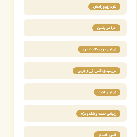
بارداری و زایمان
جراحی باسن
زیبایی ابرو و کاشت ابرو
تزریق بوتاکس، ژل و چربی
زیبایی ناخن
زیبایی چشم و پلک و مژه
لاغری اندام