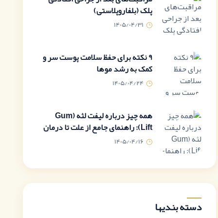
پلک (بلفاروپلاستی)
1405/04/31
9 نکته برای حفظ سلامت پوست سر و
کمک به رشد موها
1405/04/24
همه چیز درباره لیفت لثه (Gum
Lift): راهنمای جامع از علت تا درمان
1405/04/16
دسته بندیها